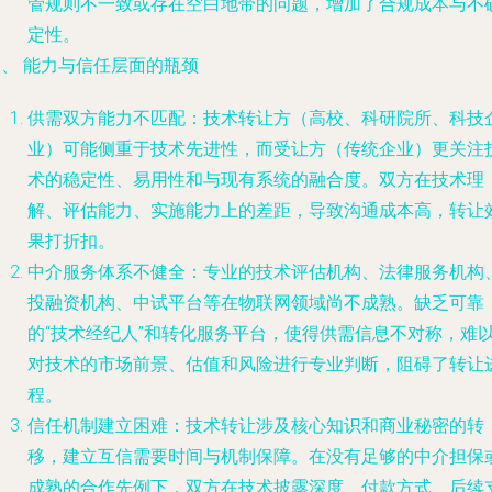
管规则不一致或存在空白地带的问题，增加了合规成本与不
定性。
四、 能力与信任层面的瓶颈
供需双方能力不匹配
：技术转让方（高校、科研院所、科技
业）可能侧重于技术先进性，而受让方（传统企业）更关注
术的稳定性、易用性和与现有系统的融合度。双方在技术理
解、评估能力、实施能力上的差距，导致沟通成本高，转让
果打折扣。
中介服务体系不健全
：专业的技术评估机构、法律服务机构
投融资机构、中试平台等在物联网领域尚不成熟。缺乏可靠
的“技术经纪人”和转化服务平台，使得供需信息不对称，难
对技术的市场前景、估值和风险进行专业判断，阻碍了转让
程。
信任机制建立困难
：技术转让涉及核心知识和商业秘密的转
移，建立互信需要时间与机制保障。在没有足够的中介担保
成熟的合作先例下，双方在技术披露深度、付款方式、后续