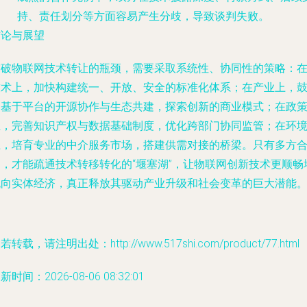
持、责任划分等方面容易产生分歧，导致谈判失败。
结论与展望
突破物联网技术转让的瓶颈，需要采取系统性、协同性的策略：
技术上，加快构建统一、开放、安全的标准化体系；在产业上，
励基于平台的开源协作与生态共建，探索创新的商业模式；在政
上，完善知识产权与数据基础制度，优化跨部门协同监管；在环
上，培育专业的中介服务市场，搭建供需对接的桥梁。只有多方
力，才能疏通技术转移转化的“堰塞湖”，让物联网创新技术更顺畅
流向实体经济，真正释放其驱动产业升级和社会变革的巨大潜能
若转载，请注明出处：http://www.517shi.com/product/77.html
新时间：2026-08-06 08:32:01