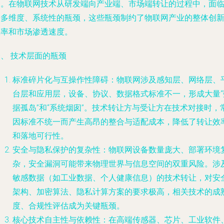
用。在物联网技术从研发端向产业端、市场端转让的过程中，面
着多维度、系统性的瓶颈，这些瓶颈制约了物联网产业的整体创
效率和市场渗透速度。
、 技术层面的瓶颈
标准碎片化与互操作性障碍
：物联网涉及感知层、网络层、
台层和应用层，设备、协议、数据格式标准不一，形成大量“
据孤岛”和“系统烟囱”。技术转让方与受让方在技术对接时，
因标准不统一而产生高昂的整合与适配成本，降低了转让效
和落地可行性。
安全与隐私保护的复杂性
：物联网设备数量庞大、部署环境
杂，安全漏洞可能带来物理世界与信息空间的双重风险。涉
敏感数据（如工业数据、个人健康信息）的技术转让，对安
架构、加密算法、隐私计算方案的要求极高，相关技术的成
度、合规性评估成为关键瓶颈。
核心技术自主性与依赖性
：在高端传感器、芯片、工业软件