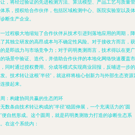
转让，将经过验证的先进检测方法、算法模型、产品工艺与质量
理体系，授权给合作伙伴，包括区域检测中心、医院实验室以及
外诊断生产企业。
这一过程极大地缩短了合作伙伴从技术引进到落地应用的周期，
低了其独立研发的高昂成本与不确定性风险。对于接收方而言，
得的是即战力与市场竞争力；对于药明奥测而言，技术得以在更
阔的场景中验证、迭代，并借助合作伙伴的本地化网络快速覆盖
场，同时通过授权费用、分成等模式实现商业回报，反哺进一步
研发。技术转让这根“半径”，就这样将核心创新力与外部生态资源
密连接起来。
圆周：构建协同共赢的生态闭环
无数条由技术转让构成的“半径”稳固伸展，一个充满活力的“圆
周”便自然形成。这个圆周，就是药明奥测致力打造的诊断生态系
统。在这个系统内：