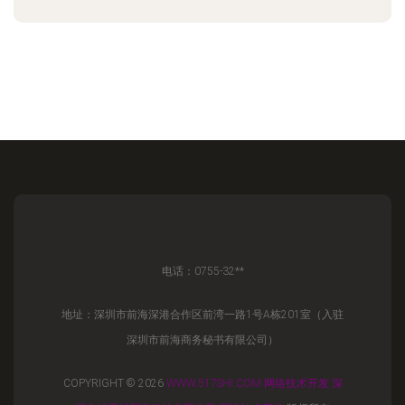
电话：0755-32**
地址：深圳市前海深港合作区前湾一路1号A栋201室（入驻
深圳市前海商务秘书有限公司）
COPYRIGHT © 2026
WWW.517SHI.COM
网络技术开发
深