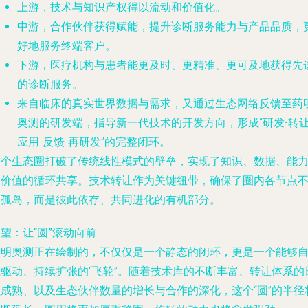
上游
，技术与知识产权得以流动和价值化。
中游
，合作伙伴获得赋能，提升诊断服务能力与产品品质，
好地服务终端客户。
下游
，医疗机构与患者能更及时、更精准、更可及地获得先
的诊断服务。
来自临床的真实世界数据与需求，又通过生态网络反馈至药
奥测的研发端，指导新一代技术的开发方向，形成“研发-转让
应用-反馈-再研发”的完整闭环。
这个生态圈打破了传统线性模式的壁垒，实现了知识、数据、能
和价值的循环共享。技术转让作为关键纽带，确保了圈内各节点
是孤岛，而是彼此依存、共同进化的有机部分。
望：让“圆”滚动向前
药明奥测正在绘制的，不仅仅是一个静态的闭环，更是一个能够
我驱动、持续扩张的“飞轮”。随着技术库的不断丰富、转让体系的
益成熟、以及生态伙伴数量的增长与合作的深化，这个“圆”的半径