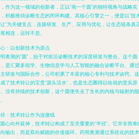
测，作为这一领域的创新者，正以“画一个圆”的独特视角与战略实
践，积极推动诊断生态的闭环构建。其核心引擎之一，便是以“技
转让”为关键支点，连接研发、生产、应用与优化，让生态链条真
首尾相连，运转不息。
圆心：以创新技术为原点
药明奥测的“圆”，始于对前沿诊断技术的深度研发与整合。这个圆
心，是汇聚多组学、生物信息学与人工智能的融合诊断平台。通
自主研发与国际合作，公司积累了丰富的核心专利与技术诀窍。
构成了技术转让的宝贵“源头活水”，也是生态圈得以绘就的坚实原
点。没有持续的技术创新，这个圆便失去了生长的内核与辐射的
量。
半径：技术转让作为连接线
从圆心向外延伸，技术转让构成了至关重要的“半径”。它并非简单
单向输出，而是双向赋能的价值循环。药明奥测通过系统化的技