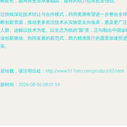
不断延长，圆周将更加厚重稳固，旋转的动力也将愈发强劲。
通过持续深化技术转让与合作模式，药明奥测有望进一步整合全
诊断创新资源，推动更多前沿技术从实验室走向临床，惠及更广
的人群。这幅以技术为笔、以生态为纸的“圆”景，正勾勒出中国诊
行业创新驱动、协同发展的新范式，助力精准医疗的愿景加速照
现实。
若转载，请注明出处：http://www.517shi.com/product/65.html
新时间：2026-08-06 08:01:54